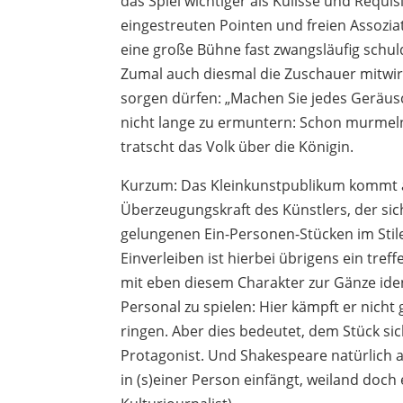
das Spiel wichtiger als Kulisse und Requis
eingestreuten Pointen und freien Assozia
eine große Bühne fast zwangsläufig schul
Zumal auch diesmal die Zuschauer mitwirk
sorgen dürfen: „Machen Sie jedes Geräusc
nicht lange zu ermuntern: Schon murmeln 
tratscht das Volk über die Königin.
Kurzum: Das Kleinkunstpublikum kommt a
Überzeugungskraft des Künstlers, der sic
gelungenen Ein-Personen-Stücken im Stil
Einverleiben ist hierbei übrigens ein tre
mit eben diesem Charakter zur Gänze ident
Personal zu spielen: Hier kämpft er nich
ringen. Aber dies bedeutet, dem Stück si
Protagonist. Und Shakespeare natürlich a
in (s)einer Person einfängt, weiland doch