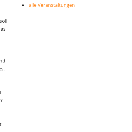
alle Veranstaltungen
soll
das
Und
es.
t
rr
t