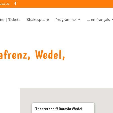
renz.de
ne | Tickets
Shakespeare
Programme
… en français
afrenz, Wedel,
Theaterschiff Batavia Wedel