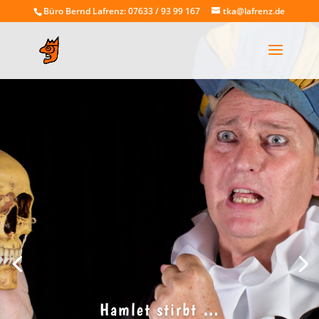
Büro Bernd Lafrenz: 07633 / 93 99 167
tka@lafrenz.de
Hamlet stirbt …