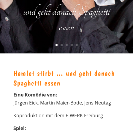
und geht danach Spaghetti
essen
Hamlet stirbt … und geht danach
Spaghetti essen
Eine Komödie von:
Jürgen Eick, Martin Maier-Bode, Jens Neutag
Koproduktion mit dem E-WERK Freiburg
Spiel: