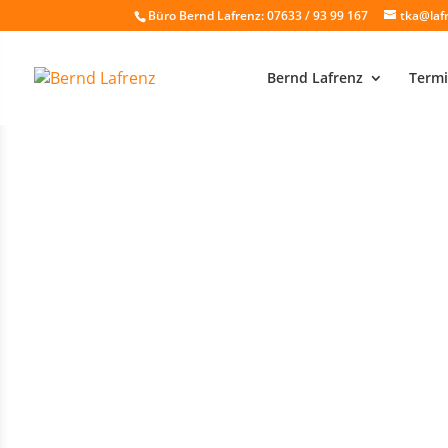
Büro Bernd Lafrenz: 07633 / 93 99 167
tka@laf
Bernd Lafrenz
Termi