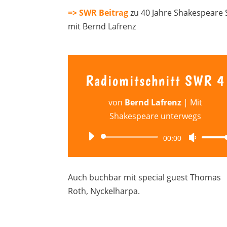
=> SWR Beitrag
zu 40 Jahre Shakespeare 
mit Bernd Lafrenz
Radiomitschnitt SWR 4
von
Bernd Lafrenz
|
Mit
Shakespeare unterwegs
Audio-
00:00
Pfeiltas
Player
Hoch/R
benutze
Auch buchbar mit special guest Thomas
um
Roth, Nyckelharpa.
die
Lautstä
zu