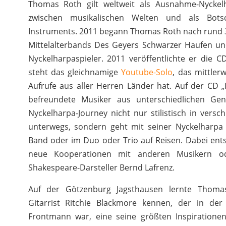
Thomas Roth gilt weltweit als Ausnahme-Nyckelh
zwischen musikalischen Welten und als Botsc
Instruments. 2011 begann Thomas Roth nach rund 3
Mittelalterbands Des Geyers Schwarzer Haufen und
Nyckelharpaspieler. 2011 veröffentlichte er die CD
steht das gleichnamige
Youtube-Solo
, das mittlerw
Aufrufe aus aller Herren Länder hat. Auf der CD „I
befreundete Musiker aus unterschiedlichen Gen
Nyckelharpa-Journey nicht nur stilistisch in vers
unterwegs, sondern geht mit seiner Nyckelharpa m
Band oder im Duo oder Trio auf Reisen. Dabei ent
neue Kooperationen mit anderen Musikern o
Shakespeare-Darsteller Bernd Lafrenz.
Auf der Götzenburg Jagsthausen lernte Thoma
Gitarrist Ritchie Blackmore kennen, der in der 
Frontmann war, eine seine größten Inspirationen