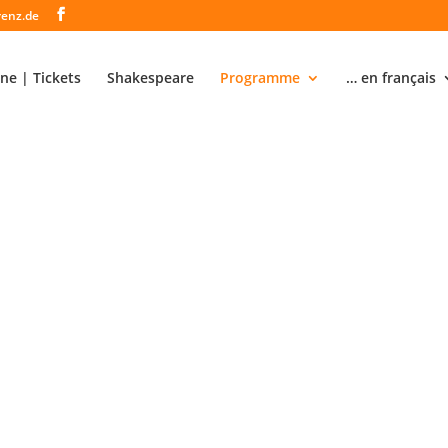
renz.de
ne | Tickets
Shakespeare
Programme
… en français