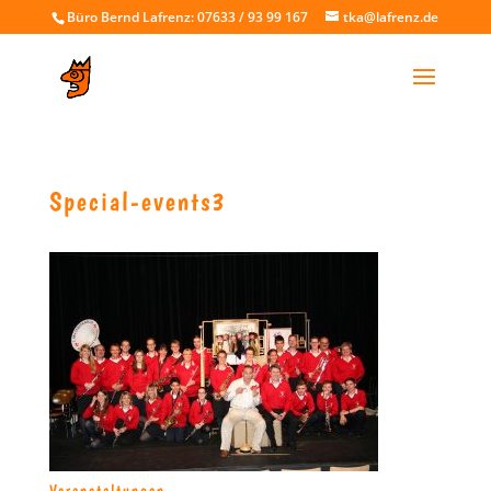
Büro Bernd Lafrenz: 07633 / 93 99 167
tka@lafrenz.de
Special-events3
Veranstaltungen