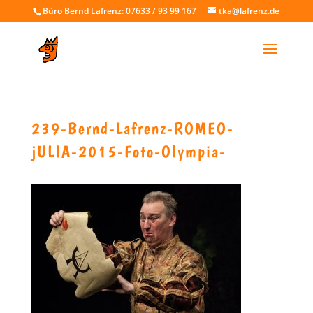
Büro Bernd Lafrenz: 07633 / 93 99 167
tka@lafrenz.de
239-Bernd-Lafrenz-ROMEO-
jULIA-2015-Foto-Olympia-