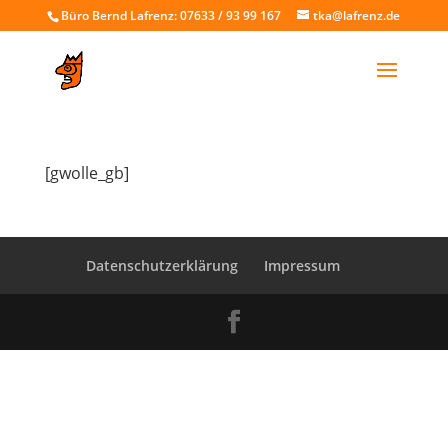
Büro Bernd Lafrenz: 07633 / 93 99 167
tka@lafrenz.de
[gwolle_gb]
Datenschutzerklärung
Impressum