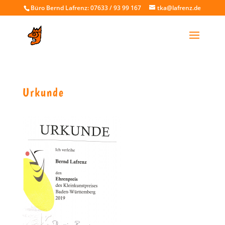
Büro Bernd Lafrenz: 07633 / 93 99 167
tka@lafrenz.de
Urkunde