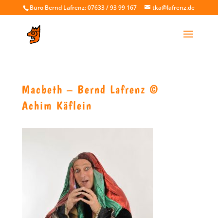
Büro Bernd Lafrenz: 07633 / 93 99 167
tka@lafrenz.de
Macbeth – Bernd Lafrenz ©
Achim Käflein