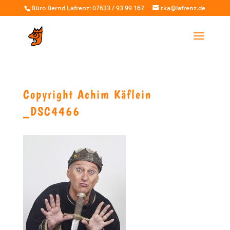
Büro Bernd Lafrenz: 07633 / 93 99 167
tka@lafrenz.de
Copyright Achim Käflein
_DSC4466