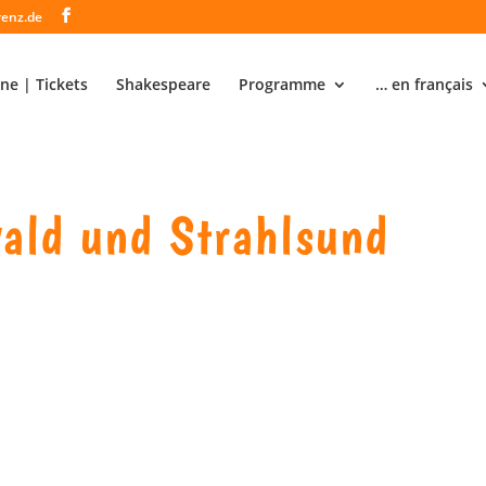
renz.de
ne | Tickets
Shakespeare
Programme
… en français
wald und Strahlsund