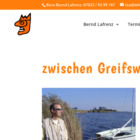
Büro Bernd Lafrenz: 07633 / 93 99 167
tka@laf
Bernd Lafrenz
Termi
zwischen Greifs