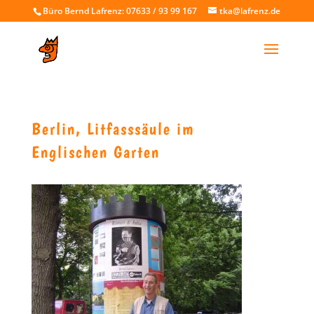
Büro Bernd Lafrenz: 07633 / 93 99 167
tka@lafrenz.de
Berlin, Litfasssäule im
Englischen Garten