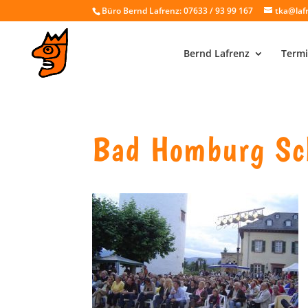
Büro Bernd Lafrenz: 07633 / 93 99 167
tka@laf
Bernd Lafrenz
Termi
Bad Homburg Sc