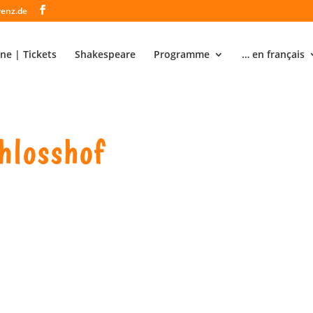
renz.de
ne | Tickets
Shakespeare
Programme
… en français
hlosshof