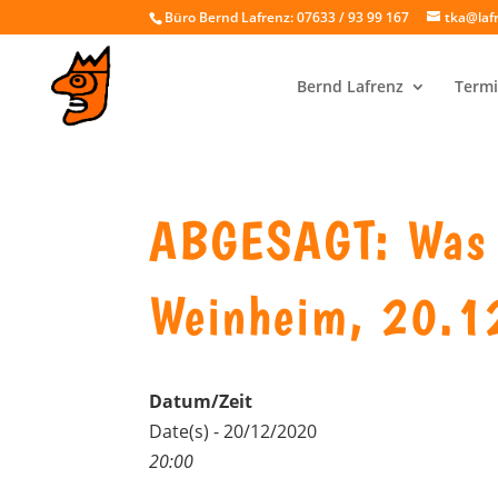
Büro Bernd Lafrenz: 07633 / 93 99 167
tka@laf
Bernd Lafrenz
Termi
ABGESAGT: Was I
Weinheim, 20.1
Datum/Zeit
Date(s) - 20/12/2020
20:00