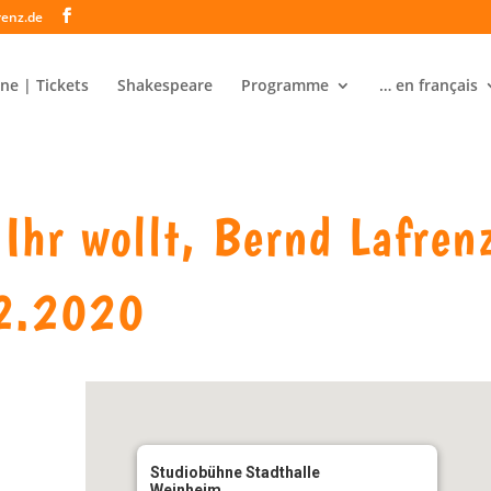
renz.de
ne | Tickets
Shakespeare
Programme
… en français
hr wollt, Bernd Lafren
2.2020
Studiobühne Stadthalle
Weinheim