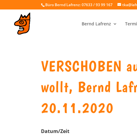
Büro Bernd Lafrenz: 07633 / 93 99 167
tka@laf
Bernd Lafrenz
Termi
VERSCHOBEN au
wollt, Bernd Laf
20.11.2020
Datum/Zeit