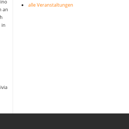
sino
alle Veranstaltungen
n an
ch
 in
r
ivia