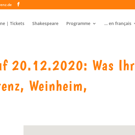
renz.de
ne | Tickets
Shakespeare
Programme
… en français
f 20.12.2020: Was Ih
renz, Weinheim,