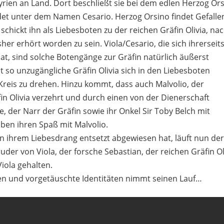
rien an Land. Dort beschließt sie bei dem edlen Herzog Or
idet unter dem Namen Cesario. Herzog Orsino findet Gefalle
hickt ihn als Liebesboten zu der reichen Gräfin Olivia, na
sher erhört worden zu sein. Viola/Cesario, die sich ihrerseits
 hat, sind solche Botengänge zur Gräfin natürlich äußerst
so unzugängliche Gräfin Olivia sich in den Liebesboten
m Kreis zu drehen. Hinzu kommt, dass auch Malvolio, der
in Olivia verzehrt und durch einen von der Dienerschaft
te, der Narr der Gräfin sowie ihr Onkel Sir Toby Belch mit
ben ihren Spaß mit Malvolio.
 in ihrem Liebesdrang entsetzt abgewiesen hat, läuft nun de
der von Viola, der forsche Sebastian, der reichen Gräfin Ol
iola gehalten.
ten und vorgetäuschte Identitäten nimmt seinen Lauf…