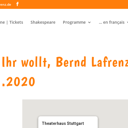
renz.de
ne | Tickets
Shakespeare
Programme
… en français
hr wollt, Bernd Lafren
1.2020
Theaterhaus Stuttgart