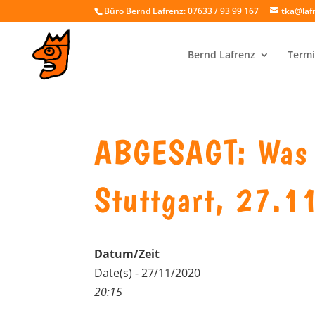
Büro Bernd Lafrenz: 07633 / 93 99 167
tka@laf
Bernd Lafrenz
Termi
ABGESAGT: Was I
Stuttgart, 27.1
Datum/Zeit
Date(s) - 27/11/2020
20:15