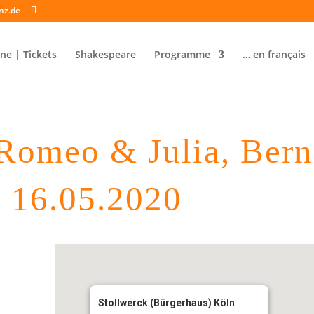
nz.de
ne | Tickets
Shakespeare
Programme
… en français
omeo & Julia, Ber
, 16.05.2020
Stollwerck (Bürgerhaus) Köln