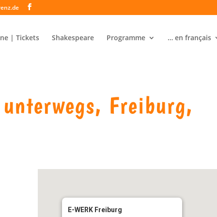
renz.de
ne | Tickets
Shakespeare
Programme
… en français
 unterwegs, Freiburg,
E-WERK Freiburg