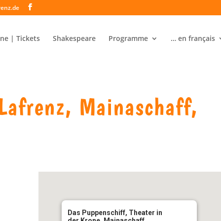
renz.de
ne | Tickets
Shakespeare
Programme
… en français
Lafrenz, Mainaschaff,
Das Puppenschiff, Theater in
der Krone, Mainaschaff