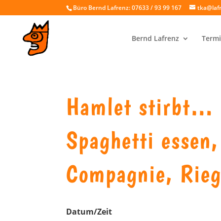
Büro Bernd Lafrenz: 07633 / 93 99 167
tka@laf
Bernd Lafrenz
Termi
Hamlet stirbt… 
Spaghetti essen,
Compagnie, Rie
Datum/Zeit