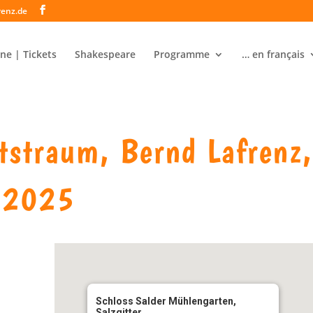
renz.de
ne | Tickets
Shakespeare
Programme
… en français
straum, Bernd Lafrenz
7.2025
Schloss Salder Mühlengarten,
Salzgitter