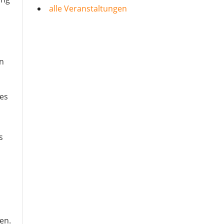
alle Veranstaltungen
en
des
s
en.